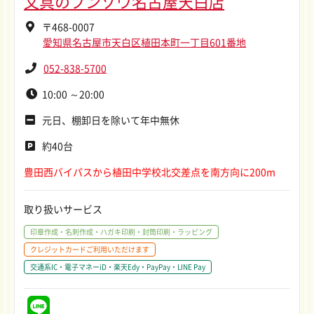
文具のブンゾウ名古屋天白店
〒468-0007
愛知県名古屋市天白区植田本町一丁目601番地
052-838-5700
10:00 ～20:00
元日、棚卸日を除いて年中無休
約40台
豊田西バイパスから植田中学校北交差点を南方向に200m
取り扱いサービス
印章作成・名刺作成・ハガキ印刷・封筒印刷・ラッピング
クレジットカードご利用いただけます
交通系IC・電子マネーiD・楽天Edy・PayPay・LINE Pay