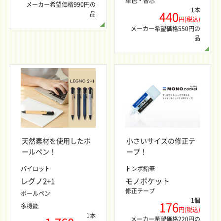
単色・替芯
メーカー希望価格990円の
1本
440
品
円(税込)
メーカー希望価格550円の
品
天然素材を使用したボ
小さいサイズの修正テ
ールペン！
ープ！
パイロット
トンボ鉛筆
レグノ2+1
モノポケット
修正テープ
ボールペン
1個
176
多機能
円(税込)
1本
メーカー希望価格220円の