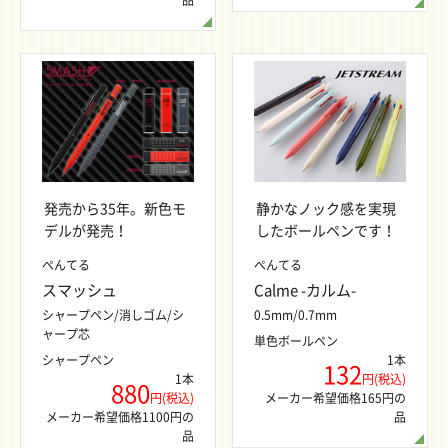
品
発売から35年。新色モ
静かなノック感を実現
デルが発売！
したボールペンです！
ぺんてる
ぺんてる
スマッシュ
Calme -カルム-
シャープペン/消しゴム/シ
0.5mm/0.7mm
ャープ芯
単色ボールペン
シャープペン
1本
132
1本
円(税込)
880
円(税込)
メーカー希望価格165円の
メーカー希望価格1100円の
品
品