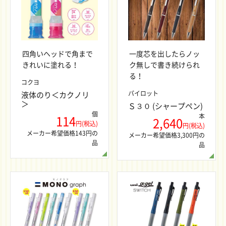
四角いヘッドで角まで
一度芯を出したらノッ
きれいに塗れる！
ク無しで書き続けられ
る！
コクヨ
パイロット
液体のり＜カクノリ
＞
Ｓ３０ (シャープペン)
個
本
114
2,640
円(税込)
円(税込)
メーカー希望価格143円の
メーカー希望価格3,300円の
品
品