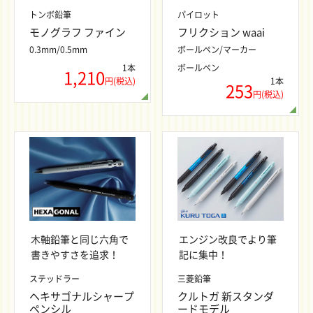
トンボ鉛筆
パイロット
モノグラフ ファイン
フリクション waai
0.3mm/0.5mm
ボールペン/マーカー
1本
ボールペン
1,210
円(税込)
1本
253
円(税込)
木軸鉛筆と同じ六角で
エンジン改良でより筆
書きやすさを追求！
記に集中！
ステッドラー
三菱鉛筆
ヘキサゴナルシャープ
クルトガ 新スタンダ
ペンシル
ードモデル