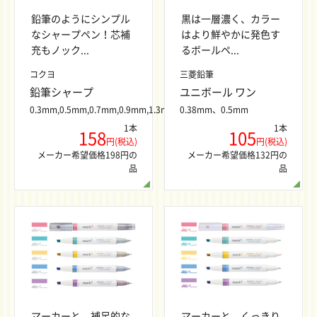
鉛筆のようにシンプル
黒は一層濃く、カラー
なシャープペン！芯補
はより鮮やかに発色す
充もノック...
るボールペ...
コクヨ
三菱鉛筆
鉛筆シャープ
ユニボール ワン
0.3mm,0.5mm,0.7mm,0.9mm,1.3mm
0.38mm、0.5mm
1本
1本
158
105
円(税込)
円(税込)
メーカー希望価格198円の
メーカー希望価格132円の
品
品
マーカーと、補足的な
マーカーと、くっきり