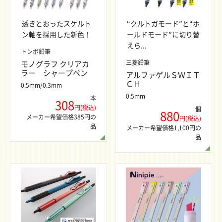
透きとおったスケルト
“クルトガモード”と“ホ
ン軸を採用した新色！
ールドモード”に切り替
えら...
トンボ鉛筆
三菱鉛筆
モノグラフ クリアカ
ラー シャープペン
アルファゲルＳＷＩＴ
ＣＨ
0.5mm/0.3mm
0.5mm
本
308
円(税込)
個
880
メーカー希望価格385円の
円(税込)
品
メーカー希望価格1,100円の
品