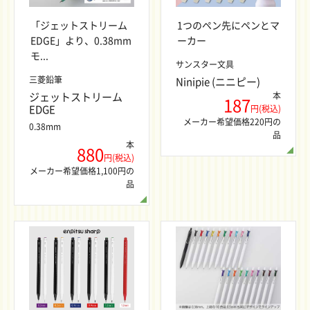
「ジェットストリーム
1つのペン先にペンとマ
EDGE」より、0.38mm
ーカー
モ...
サンスター文具
三菱鉛筆
Ninipie (ニニピー)
ジェットストリーム
本
187
EDGE
円(税込)
メーカー希望価格220円の
0.38mm
品
本
880
円(税込)
メーカー希望価格1,100円の
品