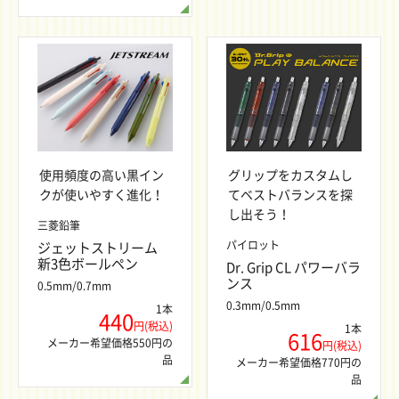
使用頻度の高い黒イン
グリップをカスタムし
クが使いやすく進化！
てベストバランスを探
し出そう！
三菱鉛筆
パイロット
ジェットストリーム
新3色ボールペン
Dr. Grip CL パワーバラ
ンス
0.5mm/0.7mm
0.3mm/0.5mm
1本
440
円(税込)
1本
616
メーカー希望価格550円の
円(税込)
品
メーカー希望価格770円の
品