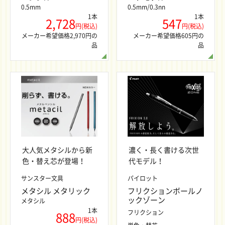
0.5mm
0.5mm/0.3nn
1本
1本
2,728
547
円(税込)
円(税込)
メーカー希望価格2,970円の
メーカー希望価格605円の
品
品
大人気メタシルから新
濃く・長く書ける次世
色・替え芯が登場！
代モデル！
サンスター文具
パイロット
メタシル メタリック
フリクションボールノ
ックゾーン
メタシル
1本
フリクション
888
円(税込)