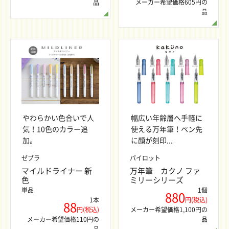
メーカー希望価格605円の
品
品
やわらかい色合いで人
幅広い年齢層へ手軽に
気！10色のカラー追
使える万年筆！ペン先
加。
に顔が刻印...
ゼブラ
パイロット
マイルドライナー 新
万年筆 カクノ ファ
色
ミリーシリーズ
単品
1個
880
1本
円(税込)
88
円(税込)
メーカー希望価格1,100円の
メーカー希望価格110円の
品