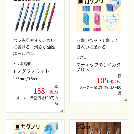
ペン先見やすくきれい
四角いヘッドで角まで
に書ける！滑らか油性
きれいに塗れる！
ボールペン...
コクヨ
トンボ鉛筆
スティックのり＜カク
ノリ＞
モノグラフ ライト
個
105
0.38mm/0.5mm
円(税込)
本
メーカー希望価格132円の
158
円(税込)
品
メーカー希望価格198円の
品