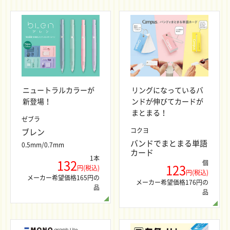
ニュートラルカラーが
リングになっているバ
新登場！
ンドが伸びてカードが
まとまる！
ゼブラ
コクヨ
ブレン
バンドでまとまる単語
0.5mm/0.7mm
カード
1本
132
個
123
円(税込)
円(税込)
メーカー希望価格165円の
メーカー希望価格176円の
品
品