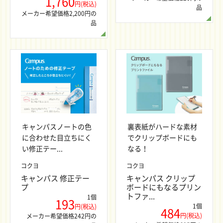
1,760
円(税込)
品
メーカー希望価格2,200円の
品
キャンパスノートの色
裏表紙がハードな素材
に合わせた目立ちにく
でクリップボードにも
い修正テー...
なる！
コクヨ
コクヨ
キャンパス 修正テー
キャンパス クリップ
プ
ボードにもなるプリン
トファ...
1個
193
1個
円(税込)
484
円(税込)
メーカー希望価格242円の