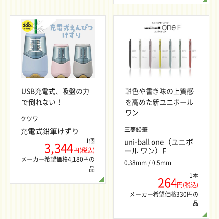
軸色や書き味の上質感
USB充電式、吸盤の力
を高めた新ユニボール
で倒れない！
ワン
クツワ
三菱鉛筆
充電式鉛筆けずり
uni-ball one（ユニボ
1個
3,344
ール ワン）F
円(税込)
メーカー希望価格4,180円の
0.38mm / 0.5mm
品
1本
264
円(税込)
メーカー希望価格330円の
品