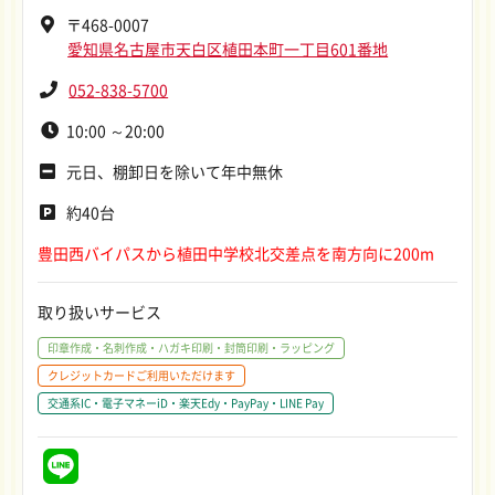
〒468-0007
愛知県名古屋市天白区植田本町一丁目601番地
052-838-5700
10:00 ～20:00
元日、棚卸日を除いて年中無休
約40台
豊田西バイパスから植田中学校北交差点を南方向に200m
取り扱いサービス
印章作成・名刺作成・ハガキ印刷・封筒印刷・ラッピング
クレジットカードご利用いただけます
交通系IC・電子マネーiD・楽天Edy・PayPay・LINE Pay