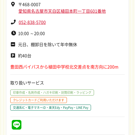
〒468-0007
愛知県名古屋市天白区植田本町一丁目601番地
052-838-5700
10:00 ～20:00
元日、棚卸日を除いて年中無休
約40台
豊田西バイパスから植田中学校北交差点を南方向に200m
取り扱いサービス
印章作成・名刺作成・ハガキ印刷・封筒印刷・ラッピング
クレジットカードご利用いただけます
交通系IC・電子マネーiD・楽天Edy・PayPay・LINE Pay