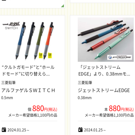
“クルトガモード”と“ホール
「ジェットストリーム
ドモード”に切り替えら...
EDGE」より、0.38mmモ...
三菱鉛筆
三菱鉛筆
アルファゲルＳＷＩＴＣＨ
ジェットストリームEDGE
0.5mm
0.38mm
880
880
個
円(税込)
本
円(税込)
メーカー希望価格1,100円の品
メーカー希望価格1,100円の品
2024.01.25～
2024.01.25～