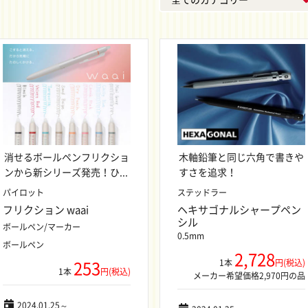
消せるボールペンフリクショ
木軸鉛筆と同じ六角で書きや
ンから新シリーズ発売！ひ...
すさを追求！
パイロット
ステッドラー
フリクション waai
ヘキサゴナルシャープペン
シル
ボールペン/マーカー
0.5mm
ボールペン
2,728
253
1本
円(税込)
1本
円(税込)
メーカー希望価格2,970円の品
2024.01.25～