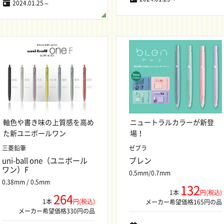
2024.01.25～
軸色や書き味の上質感を高め
ニュートラルカラーが新登
た新ユニボールワン
場！
三菱鉛筆
ゼブラ
uni-ball one（ユニボール
ブレン
ワン）F
0.5mm/0.7mm
0.38mm / 0.5mm
132
1本
円(税込)
264
1本
円(税込)
メーカー希望価格165円の品
メーカー希望価格330円の品