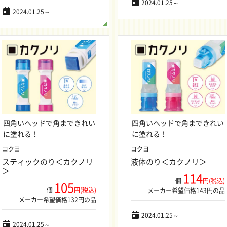
2024.01.25～
2024.01.25～
四角いヘッドで角まできれい
四角いヘッドで角まできれい
に塗れる！
に塗れる！
コクヨ
コクヨ
スティックのり＜カクノリ
液体のり＜カクノリ＞
＞
114
個
円(税込)
105
個
円(税込)
メーカー希望価格143円の品
メーカー希望価格132円の品
2024.01.25～
2024.01.25～