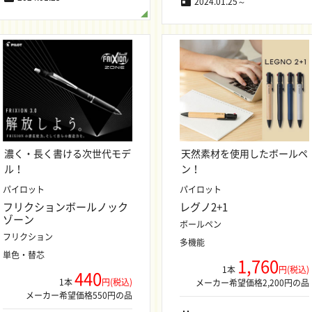
2024.01.25～
濃く・長く書ける次世代モデ
天然素材を使用したボールペ
ル！
ン！
パイロット
パイロット
フリクションボールノック
レグノ2+1
ゾーン
ボールペン
フリクション
多機能
単色・替芯
1,760
1本
円(税込)
440
1本
円(税込)
メーカー希望価格2,200円の品
メーカー希望価格550円の品