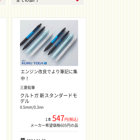
エンジン改良でより筆記に集
中！
三菱鉛筆
クルトガ 新スタンダードモ
デル
0.5mm/0.3nn
547
1本
円(税込)
メーカー希望価格605円の品