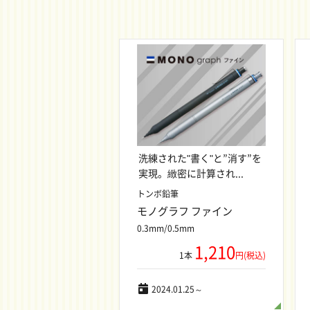
洗練された"書く"と”消す”を
実現。緻密に計算され...
トンボ鉛筆
モノグラフ ファイン
0.3mm/0.5mm
1,210
1本
円(税込)
2024.01.25～