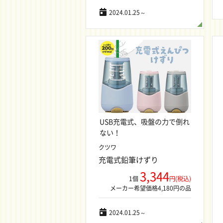
2024.01.25～
USB充電式、吸盤の力で倒れ
ない！
クツワ
充電式鉛筆けずり
3,344
1個
円(税込)
メーカー希望価格4,180円の品
2024.01.25～