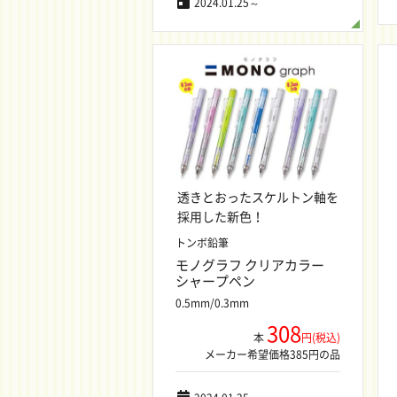
2024.01.25～
透きとおったスケルトン軸を
採用した新色！
トンボ鉛筆
モノグラフ クリアカラー
シャープペン
0.5mm/0.3mm
308
本
円(税込)
メーカー希望価格385円の品