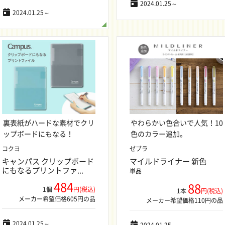
2024.01.25～
2024.01.25～
裏表紙がハードな素材でクリ
やわらかい色合いで人気！10
ップボードにもなる！
色のカラー追加。
コクヨ
ゼブラ
キャンパス クリップボード
マイルドライナー 新色
にもなるプリントファ...
単品
484
88
1個
円(税込)
1本
円(税込)
メーカー希望価格605円の品
メーカー希望価格110円の品
2024.01.25～