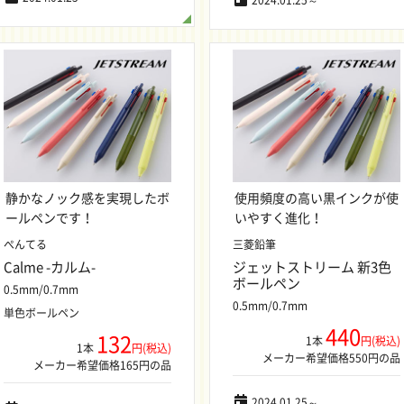
2024.01.25～
静かなノック感を実現したボ
使用頻度の高い黒インクが使
ールペンです！
いやすく進化！
ぺんてる
三菱鉛筆
Calme -カルム-
ジェットストリーム 新3色
ボールペン
0.5mm/0.7mm
0.5mm/0.7mm
単色ボールペン
440
132
1本
円(税込)
1本
円(税込)
メーカー希望価格550円の品
メーカー希望価格165円の品
2024.01.25～