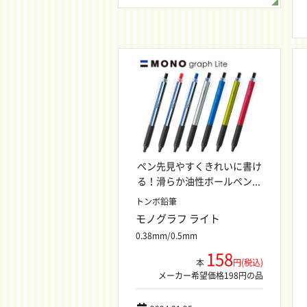
ペン先見やすくきれいに書け
る！滑らか油性ボールペン...
トンボ鉛筆
モノグラフ ライト
0.38mm/0.5mm
158
本
円(税込)
メーカー希望価格198円の品