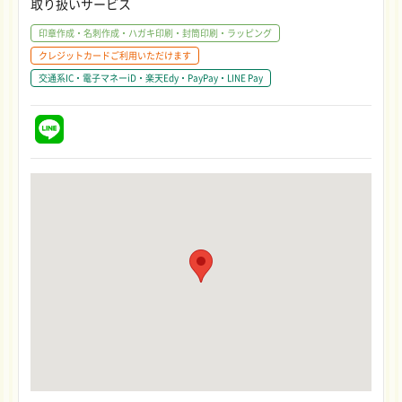
取り扱いサービス
印章作成・名刺作成・ハガキ印刷・封筒印刷・ラッピング
クレジットカードご利用いただけます
交通系IC・電子マネーiD・楽天Edy・PayPay・LINE Pay