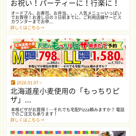
お祝い！パーティーに！行楽に！
オードブル、お寿司、お弁当、、、人気メニューいっぱい
でお買得！お渡し日の３日前までに、ご利用店舗サービス
カウンターまでお申...
詳しくはこちら→
2026.01.07～
北海道産小麦使用の「もっちりピ
ザ」...
本格ピザがお買得！…それでも宅配Pizza頼みますか？ 電話
でのご注文も承ります！
詳しくはこちら→