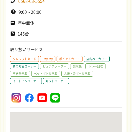
0568-63-5554
9:00～20:00
年中無休
145台
取り扱いサービス
クレジットカード
PayPay
ポイントカード
店内ベーカリー
精肉対面コーナー
ピュアウァーター
製氷機
トレー回収
空き缶回収
ペットボトル回収
古紙・段ボール回収
イートインコーナー
ギフトコーナー